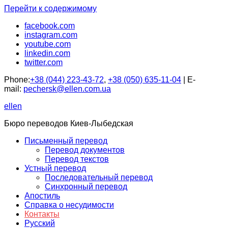
Перейти к содержимому
facebook.com
instagram.com
youtube.com
linkedin.com
twitter.com
Phone:
+38 (044) 223-43-72
,
+38 (050) 635-11-04
| E-
mail:
pechersk@ellen.com.ua
ellen
Бюро переводов Киев-Лыбедская
Письменный перевод
Перевод документов
Перевод текстов
Устный перевод
Последовательный перевод
Синхронный перевод
Апостиль
Справка о несудимости
Контакты
Русский