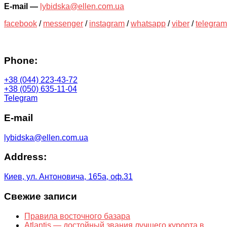
E-mail
—
lybidska@ellen.com.ua
facebook
/
messenger
/
instagram
/
whatsapp
/
viber
/
telegram
Phone:
+38 (044) 223-43-72
+38 (050) 635-11-04
Telegram
E-mail
lybidska@ellen.com.ua
Address:
Киев, ул. Антоновича, 165а, оф.31
Свежие записи
Правила восточного базара
Atlantis — достойный звания лучшего курорта в