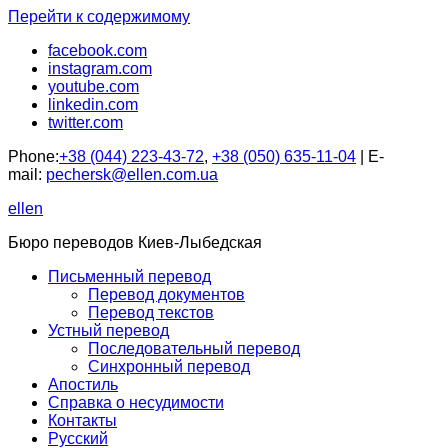
Перейти к содержимому
facebook.com
instagram.com
youtube.com
linkedin.com
twitter.com
Phone:
+38 (044) 223-43-72
,
+38 (050) 635-11-04
| E-
mail:
pechersk@ellen.com.ua
ellen
Бюро переводов Киев-Лыбедская
Письменный перевод
Перевод документов
Перевод текстов
Устный перевод
Последовательный перевод
Синхронный перевод
Апостиль
Справка о несудимости
Контакты
Русский