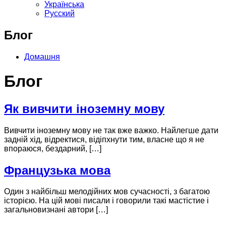
Українська
Русский
Блог
Домашня
Блог
Як вивчити іноземну мову
Вивчити іноземну мову не так вже важко. Найлегше дати
задній хід, відректися, відіпхнути тим, власне що я не
впораюся, бездарний, […]
Французька мова
Один з найбільш мелодійних мов сучасності, з багатою
історією. На цій мові писали і говорили такі мастістие і
загальновизнані автори […]