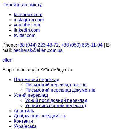
Перейти до вмісту
facebook.com
instagram.com
youtube.com
linkedin.com
twitter.com
Phone:
+38 (044) 223-43-72
,
+38 (050) 635-11-04
| E-
mail:
pechersk@ellen.com.ua
ellen
Бюро перекладів Київ-Либідська
Письмовий переклад
Письмовий переклад текстів
Письмовий переклад документів
Усний переклад
Усний послідовний переклад
Усний синхронний переклад
Апостиль
Довідка про несудимість
Контакти
Українська