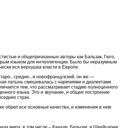
стистые и общепризнанные авторы как Бальзак, Гюго,
торым языком для интеллигенции. Было бы неразумным
ически вся верхушка власти в Европе.
таро-, средне-, и новофранцузский, он же —
дная латынь смешивалась с наречиями и диалектами
личается тем, что рассматривает стадию полноценного
енного языка. Это и звучание, и общее построение
седних стран.
уже обрел все основные качества, и изменения в нем
ах мира, в том числе – Канаде, Бельгии, и Швейцарии.