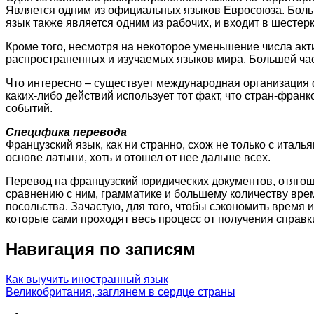
Является одним из официальных языков Евросоюза. Больш
язык также является одним из рабочих, и входит в шесте
Кроме того, несмотря на некоторое уменьшение числа акт
распространенных и изучаемых языков мира. Большей част
Что интересно – существует международная организация 
каких-либо действий использует тот факт, что стран-фран
событий.
Специфика перевода
Французский язык, как ни странно, схож не только с италья
основе латыни, хоть и отошел от нее дальше всех.
Перевод на французский юридических документов, отягощ
сравнению с ним, грамматике и большему количеству врем
посольства. Зачастую, для того, чтобы сэкономить время
которые сами проходят весь процесс от получения справк
Навигация по записям
Как выучить иностранный язык
Великобритания, заглянем в сердце страны