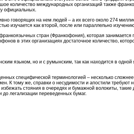
ое количество международных организаций также франкояз
рку официальных.
ивно говорящих на нем людей – а их всего около 274 милли
ью изучается как второй, после или параллельно изучению
франкоязычных стран (Франкофония), которая занимается 
кофонов в этих организациях достаточное количество, кото
нским языком, но и с румынским, так как находится в одной 
енных специфической терминологией – несколько сложнее, 
ен. К тому же, справки о несудимости и апостили требуют 
 и избежать стояния в очередях и бумажной волокиты, таки
и до легализации переведенных бумаг.