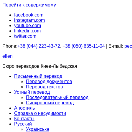
Перейти к содержимому
facebook.com
instagram.com
youtube.com
linkedin.com
twitter.com
Phone:
+38 (044) 223-43-72
,
+38 (050) 635-11-04
| E-mail:
pec
ellen
Бюро переводов Киев-Лыбедская
Письменный перевод
Перевод документов
Перевод текстов
Устный перевод
Последовательный перевод
Синхронный перевод
Апостиль
Справка о несудимости
Контакты
Русский
Українська