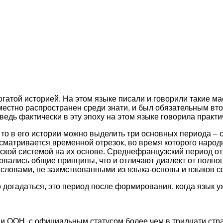
гатой историей. На этом языке писали и говорили такие ма
местно распространен среди знати, и был обязательным в
 ведь фактически в эту эпоху на этом языке говорила практ
, то в его истории можно выделить три основных периода – с
сматривается временной отрезок, во время которого наро
ской системой на их основе. Среднефранцузский период от
вались общие принципы, что и отличают диалект от полноц
словами, не заимствованными из языка-основы и языков со
о догадаться, это период после формирования, когда язык 
 ООН, с официальным статусом более чем в тридцати стран