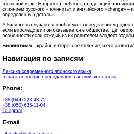
языковой игры. Например, ребенок, владеющий английски
слиянием русского «починить» и английского «change» – 
определенную деталь».
У билингвов случаются проблемы с определением родного 
если впоследствии он оказывается в обществе, где говор
особенности если каждый из их родителем владеет отдел
Билингвизм
– крайне интересное явление, и его развити
Навигация по записям
Лексика современного японского языка
5 шагов к онлайн преподаванию английского языка
Phone:
+38 (044) 223-43-72
+38 (050) 635-11-04
Telegram
E-mail
lybidska@ellen.com.ua