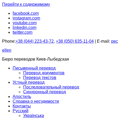
Перейти к содержимому
facebook.com
instagram.com
youtube.com
linkedin.com
twitter.com
Phone:
+38 (044) 223-43-72
,
+38 (050) 635-11-04
| E-mail:
pec
ellen
Бюро переводов Киев-Лыбедская
Письменный перевод
Перевод документов
Перевод текстов
Устный перевод
Последовательный перевод
Синхронный перевод
Апостиль
Справка о несудимости
Контакты
Русский
Українська