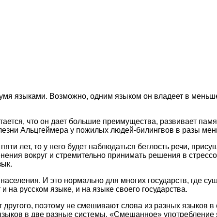
вумя языками. Возможно, одним языком он владеет в меньше
тается, что он дает большие преимущества, развивает памя
олезни Альцгеймера у пожилых людей-билингвов в разы мень
 пяти лет, то у него будет наблюдаться беглость речи, прис
енения вокруг и стремительно принимать решения в стрессов
зык.
населения. И это нормально для многих государств, где с
на русском языке, и на языке своего государства.
т другого, поэтому не смешивают слова из разных языков в
языков в две разные системы. «Смешанное» употребление я