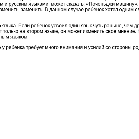
м и русским языками, может сказать: «Поченьджи машину».
изменить, заменить. В данном случае ребенок хотел одним 
языка. Если ребенок усвоил один язык чуть раньше, чем др
ят только на втором языке, он может изменить свое мнение
ьным языком.
е у ребенка требует много внимания и усилий со стороны ро