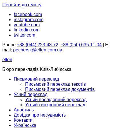
Перейти до вмісту
facebook.com
instagram.com
youtube.com
linkedin.com
twitter.com
Phone:
+38 (044) 223-43-72
,
+38 (050) 635-11-04
| E-
mail:
pechersk@ellen.com.ua
ellen
Бюро перекладів Київ-Либідська
Письмовий переклад
Письмовий переклад текстів
Письмовий переклад документів
Усний переклад
Усний послідовний переклад
Усний синхронний переклад
Апостиль
Довідка про несудимість
Контакти
Українська