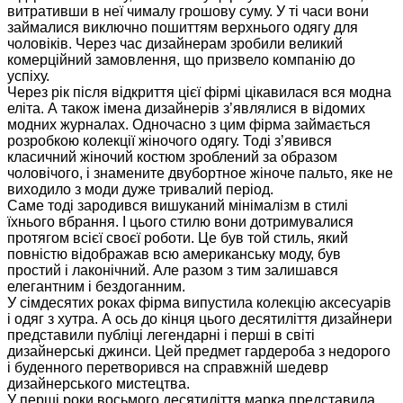
витративши в неї чималу грошову суму. У ті часи вони
займалися виключно пошиттям верхнього одягу для
чоловіків. Через час дизайнерам зробили великий
комерційний замовлення, що призвело компанію до
успіху.
Через рік після відкриття цієї фірмі цікавилася вся модна
еліта. А також імена дизайнерів з’являлися в відомих
модних журналах. Одночасно з цим фірма займається
розробкою колекції жіночого одягу. Тоді з’явився
класичний жіночий костюм зроблений за образом
чоловічого, і знамените двубортное жіноче пальто, яке не
виходило з моди дуже тривалий період.
Саме тоді зародився вишуканий мінімалізм в стилі
їхнього вбрання. І цього стилю вони дотримувалися
протягом всієї своєї роботи. Це був той стиль, який
повністю відображав всю американську моду, був
простий і лаконічний. Але разом з тим залишався
елегантним і бездоганним.
У сімдесятих роках фірма випустила колекцію аксесуарів
і одяг з хутра. А ось до кінця цього десятиліття дизайнери
представили публіці легендарні і перші в світі
дизайнерські джинси. Цей предмет гардероба з недорого
і буденного перетворився на справжній шедевр
дизайнерського мистецтва.
У перші роки восьмого десятиліття марка представила