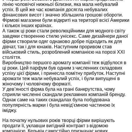
лінію чоловічої нижньої білизни, яка мала небувалий
успіх. В цей же час компанія досягла небувалих
фінансових висот і значно збільшила грошові обороти.
Фірмові магазини були відкриті на території всієї Америки
і кількох інших країнах.
А також ці роки стали революційними для модного світу
завдяки створенню стилю унісекс. Саме дизайнери даної
фірми створили одяг однаково добре підходить як для
дівчат, так і для юнаків. Наступним проривом став
військовий стиль, розроблений компанією на порозі ХХІ
століття.
Виробництво першого аромату компанії теж відбулося в
ці роки. Цей парфум був одним з численних складових
успіху цієї фірми, і принесла помітну прибуток. Наступні
аромати теж мали небувалий успіх, і були випущені в
жіночому і чоловічому форматі.
У дев’яності фірма була на грані банкрутства, чому
сприяли численні скандали рекламних компаній бренду.
Однак саме на таких скандалах була побудована
популярність марки і була невід’ємною частиною їх
іміджу.
На початку нульових років творці фірми вирішують
продати її, уклавши вигідний контракт з відомою
компанією. Кельвін самостійно призначає нових