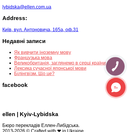
lybidska@ellen.com.ua
Address:
Київ, вул. Антоновича, 165а, оф.31
Недавні записи
Як вивчити іноземну мову
Французька мова
Великобританія, заглянемо в серці країни
Лексика сучасної японської мови
Білінгвізм. Що це?
facebook
ellen | Kyiv-Lybidska
Бюро перекладів Еллен-Либідська.
2013-2026 © Crafted with ❤ in Ukraine