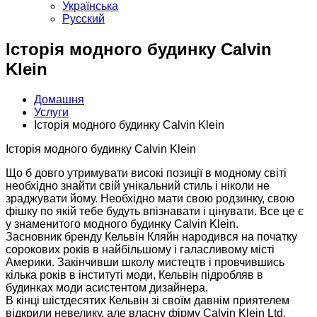
Українська
Русский
Історія модного будинку Calvin
Klein
Домашня
Услуги
Історія модного будинку Calvin Klein
Історія модного будинку Calvin Klein
Що б довго утримувати високі позиції в модному світі
необхідно знайти свій унікальний стиль і ніколи не
зраджувати йому. Необхідно мати свою родзинку, свою
фішку по якій тебе будуть впізнавати і цінувати. Все це є
у знаменитого модного будинку Calvin Klein.
Засновник бренду Кельвін Кляйн народився на початку
сорокових років в найбільшому і галасливому місті
Америки. Закінчивши школу мистецтв і провчившись
кілька років в інституті моди, Кельвін підробляв в
будинках моди асистентом дизайнера.
В кінці шістдесятих Кельвін зі своїм давнім приятелем
відкрили невелику, але власну фірму Calvin Klein Ltd,