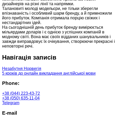
дизайнерів на різні лінії та напрямки.
Талановиті молоді модельєри, не тільки зберегли
впізнаваність і особливий шарм бренду, а й примножили
його прибуток. Компанія отримала порцію свіжих і
нестандартних ідей.
На сьогоднішній день прибуток бренду вимірюється
мільярдами доларів і є однією з успішних компаній в
модному світі. Вона має своїх відданих шанувальників і
завжди виправдовує їх очікування, створюючи прекрасні і
неповторні речі.
Навігація записів
Незабутня Норвегія
5 кроків до онлайн викладання англійської мови
Phone:
+38 (044) 223-43-72
+38 (050) 635-11-04
Telegram
E-mail